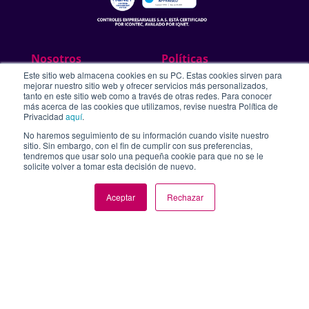
Nosotros
Políticas
Este sitio web almacena cookies en su PC. Estas cookies sirven para
Filosofia
Sistema integrado de
mejorar nuestro sitio web y ofrecer servicios más personalizados,
tanto en este sitio web como a través de otras redes. Para conocer
Historia
gestión
más acerca de las cookies que utilizamos, revise nuestra Política de
Privacidad
aquí
.
Nuestra trayectoria
Habeas data
No haremos seguimiento de su información cuando visite nuestro
Nuestros clientes
SAGRLAFT
sitio. Sin embargo, con el fin de cumplir con sus preferencias,
tendremos que usar solo una pequeña cookie para que no se le
Acceso a colaboradores
Términos y condiciones
solicite volver a tomar esta decisión de nuevo.
Oficinas
Línea ética
Aceptar
Rechazar
Trabaja con nosotros
Gestión ambiental
Certificaciones y
acreditaciones
Proveedores
Soporte
Cumplimiento
Guías de soporte
Políticas de seguridad
Portal de soporte