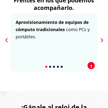
Frentes en los que podemos
acompañarlo.
C
Aprovisionamiento de equipos de
i
cómputo tradicionales
como PCs y
n
portátiles.
d
a
1
¡Gánale al reloj de la