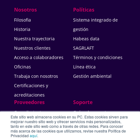
Nosotros
Políticas
Filosofia
Sistema integrado de
Historia
gestión
Nuestra trayectoria
Habeas data
Nuestros clientes
SAGRLAFT
Acceso a colaboradores
Términos y condiciones
Oficinas
Línea ética
Trabaja con nosotros
Gestión ambiental
Certificaciones y
acreditaciones
Proveedores
Soporte
Cumplimiento
Guías de soporte
Este sitio web almacena cookies en su PC. Estas cookies sirven para
Políticas de seguridad
Portal de soporte
mejorar nuestro sitio web y ofrecer servicios más personalizados,
tanto en este sitio web como a través de otras redes. Para conocer
de información
más acerca de las cookies que utilizamos, revise nuestra Política de
Privacidad
aquí
.