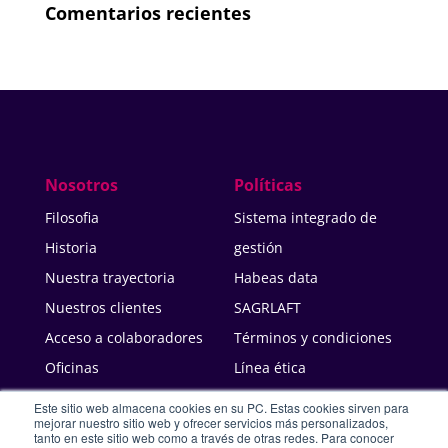
Comentarios recientes
Nosotros
Políticas
Filosofia
Sistema integrado de
Historia
gestión
Nuestra trayectoria
Habeas data
Nuestros clientes
SAGRLAFT
Acceso a colaboradores
Términos y condiciones
Oficinas
Línea ética
Trabaja con nosotros
Gestión ambiental
Este sitio web almacena cookies en su PC. Estas cookies sirven para
Proveedores
mejorar nuestro sitio web y ofrecer servicios más personalizados,
Certificaciones y
tanto en este sitio web como a través de otras redes. Para conocer
Soporte